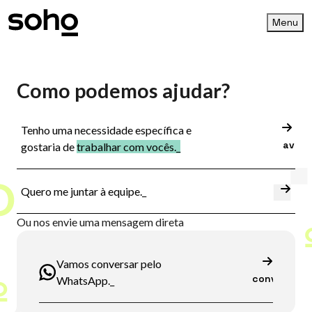
Menu
Como podemos ajudar?
V
Tenho uma necessidade específica e
avanç
gostaria de
trabalhar com vocês._
Va
Quero me juntar à equipe._
Ou nos envie uma mensagem direta
Vamo
Vamos conversar pelo
conversar
WhatsApp._