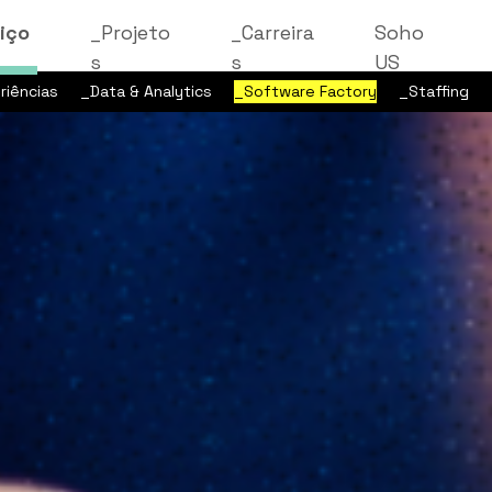
iço
_Projeto
_Carreira
Soho
s
s
US
riências
_Data & Analytics
_Software Factory
_Staffing