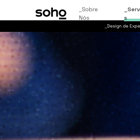
_Sobre
_Serv
Nós
s
_Design de Expe