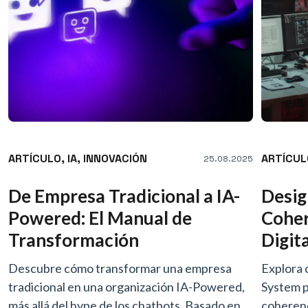
ARTÍCULO,
IA,
INNOVACIÓN
ARTÍCUL
25.08.2025
De Empresa Tradicional a IA-
Desig
Powered: El Manual de
Coher
Transformación
Digit
Descubre cómo transformar una empresa
Explora 
tradicional en una organización IA-Powered,
System p
más allá del hype de los chatbots. Basado en
coherenc