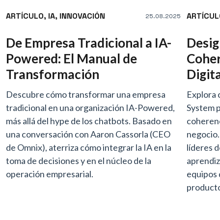
ARTÍCULO,
IA,
INNOVACIÓN
ARTÍCUL
25.08.2025
De Empresa Tradicional a IA-
Desig
Powered: El Manual de
Coher
Transformación
Digit
Descubre cómo transformar una empresa
Explora 
tradicional en una organización IA-Powered,
System p
más allá del hype de los chatbots. Basado en
coherenc
una conversación con Aaron Cassorla (CEO
negocio.
de Omnix), aterriza cómo integrar la IA en la
líderes 
toma de decisiones y en el núcleo de la
aprendiz
operación empresarial.
equipos 
producto