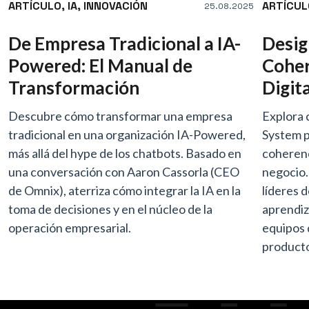
ARTÍCULO,
IA,
INNOVACIÓN
ARTÍCUL
25.08.2025
De Empresa Tradicional a IA-
Desig
Powered: El Manual de
Coher
Transformación
Digit
Descubre cómo transformar una empresa
Explora 
tradicional en una organización IA-Powered,
System p
más allá del hype de los chatbots. Basado en
coherenc
una conversación con Aaron Cassorla (CEO
negocio.
de Omnix), aterriza cómo integrar la IA en la
líderes 
toma de decisiones y en el núcleo de la
aprendiz
operación empresarial.
equipos 
producto